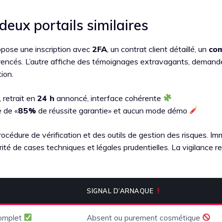
deux portails similaires
opose une inscription avec
2FA
, un contrat client détaillé, un
co
érencés. L’autre affiche des témoignages extravagants, demand
tion.
, retrait en
24 h
annoncé, interface cohérente
 de «
85%
de réussite garantie» et aucun mode démo
océdure de vérification et des outils de gestion des risques. I
ité de cases techniques et légales prudentielles. La vigilance r
SIGNAL D’ARNAQUE
omplet
Absent ou purement cosmétique