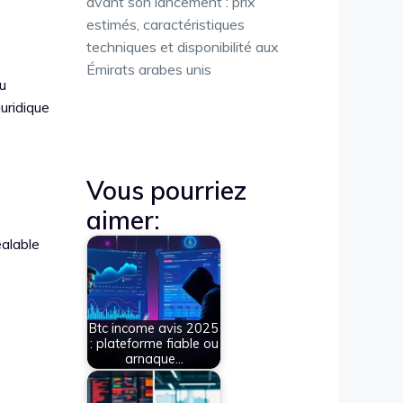
avant son lancement : prix
estimés, caractéristiques
techniques et disponibilité aux
Émirats arabes unis
du
juridique
Vous pourriez
aimer:
éalable
Btc income avis 2025
: plateforme fiable ou
arnaque…