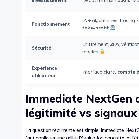
Investissement
Dépôt minimum
250 €
, au
IA + algorithmes, trading 2
Fonctionnement
take-profit
Chiffrement,
2FA
, vérifica
Sécurité
rapides
Expérience
Interface claire,
compte 
utilisateur
Immediate NextGen av
légitimité vs signau
La question récurrente est simple: Immediate NextG
faut appliquer une grille d’évaluation concrète, et l