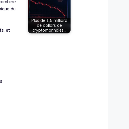
 combine
pique du
Plus de 1,5 milliard
de dollars de
fs, et
cryptomonnaies…
ts