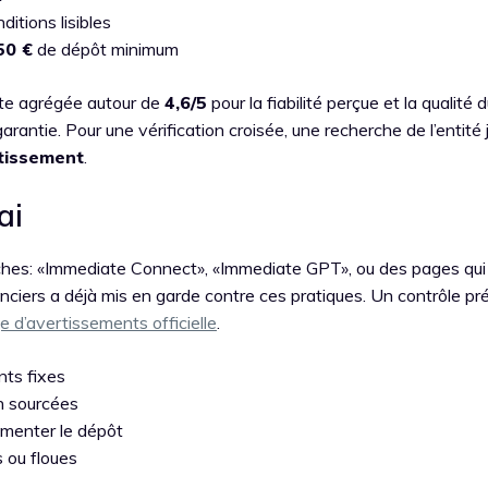
ditions lisibles
50 €
de dépôt minimum
note agrégée autour de
4,6/5
pour la fiabilité perçue et la qualité 
rantie. Pour une vérification croisée, une recherche de l’entité 
tissement
.
ai
ches: «Immediate Connect», «Immediate GPT», ou des pages qui
nciers a déjà mis en garde contre ces pratiques. Un contrôle pr
e d’avertissements officielle
.
ts fixes
n sourcées
gmenter le dépôt
 ou floues