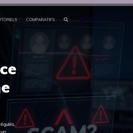
Youtube
Pinterest
Mastodon
UTORIELS
COMPARATIFS
-ce
ne
régulés,
cun