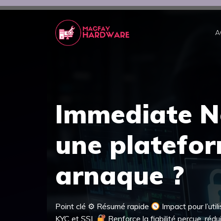
Aller
au
contenu
A
Immediate Ne
une platefor
arnaque ?
Point clé ⚙ Résumé rapide
Impact pour l’util
KYC et SSL
Renforce la fiabilité perçue, ré