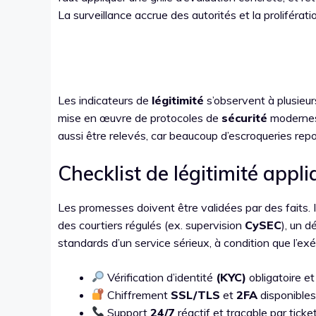
La surveillance accrue des autorités et la prolifér
Les indicateurs de
légitimité
s’observent à plusieur
mise en œuvre de protocoles de
sécurité
modernes,
aussi être relevés, car beaucoup d’escroqueries rep
Checklist de légitimité app
Les promesses doivent être validées par des fait
des courtiers régulés (ex. supervision
CySEC
), un d
standards d’un service sérieux, à condition que l’exé
Vérification d’identité
(KYC)
obligatoire et 
Chiffrement
SSL/TLS
et
2FA
disponible
Support
24/7
réactif et traçable par ticke