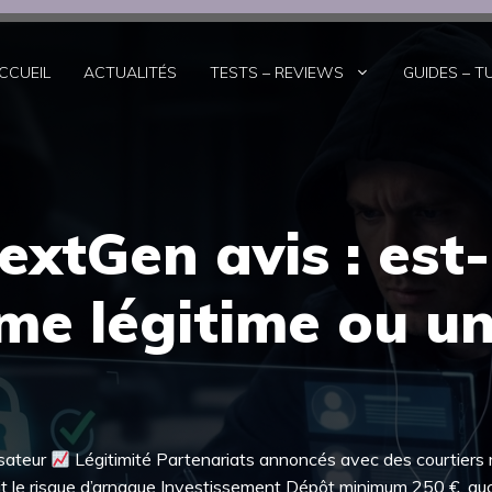
CCUEIL
ACTUALITÉS
TESTS – REVIEWS
GUIDES – T
xtGen avis : est
me légitime ou u
isateur
Légitimité Partenariats annoncés avec des courtiers 
duit le risque d’arnaque Investissement Dépôt minimum 250 €, au