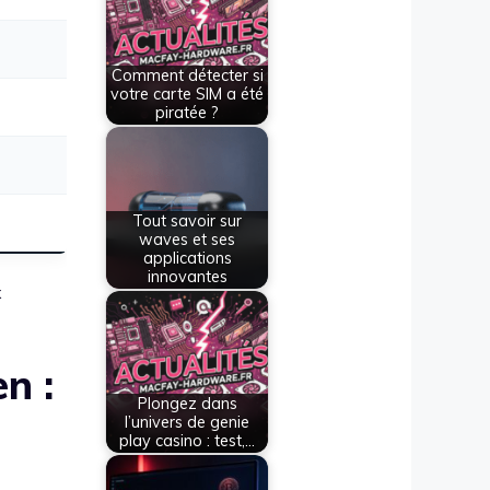
Comment détecter si
votre carte SIM a été
piratée ?
Tout savoir sur
waves et ses
applications
innovantes
x
n :
Plongez dans
l’univers de genie
play casino : test,…