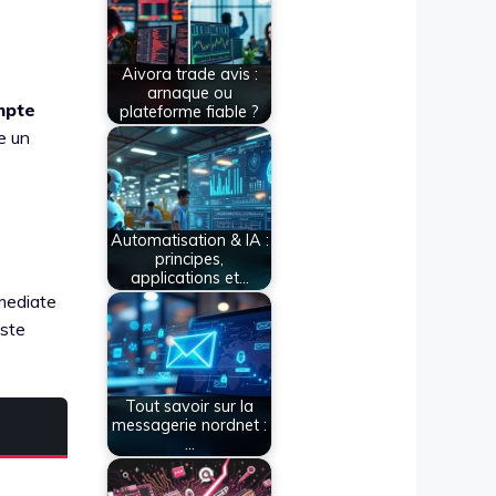
Aivora trade avis :
arnaque ou
mpte
plateforme fiable ?
e un
Automatisation & IA :
principes,
applications et…
mmediate
este
Tout savoir sur la
messagerie nordnet :
…