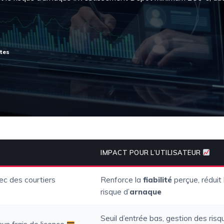
IMPACT POUR L’UTILISATEUR
ec des courtiers
Renforce la
fiabilité
perçue, réduit 
risque d’
arnaque
Seuil d’entrée bas, gestion des risq