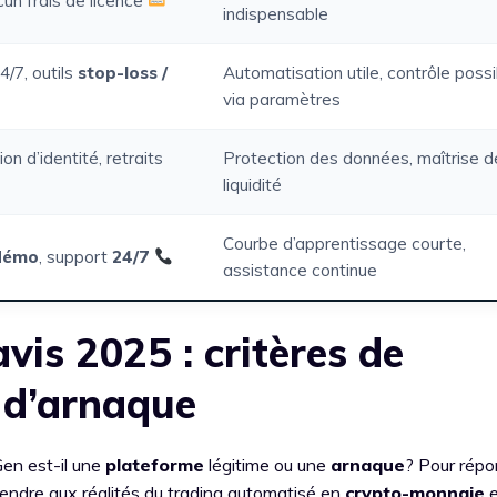
cun frais de licence
indispensable
4/7, outils
stop-loss /
Automatisation utile, contrôle possi
via paramètres
tion d’identité, retraits
Protection des données, maîtrise d
liquidité
Courbe d’apprentissage courte,
démo
, support
24/7
assistance continue
is 2025 : critères de
x d’arnaque
en est-il une
plateforme
légitime ou une
arnaque
? Pour répon
’étendre aux réalités du trading automatisé en
crypto-monnaie
e