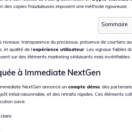
ation des copies frauduleuses imposent une méthode rigoureuse.
Sommaire
s niveaux: transparence du processus, présence de courtiers au
 et qualité de l’
expérience utilisateur
. Les signaux faibles d
osent sur des éléments marketing séduisants mais invérifiables.
liquée à Immediate NextGen
s. Immediate NextGen annonce un
compte démo
, des partenari
épôt initial raisonnable, et des retraits rapides. Ces éléments col
cution suive.
claire
s
t