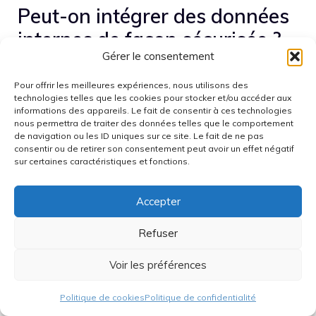
Peut-on intégrer des données
internes de façon sécurisée ?
Gérer le consentement
Oui, via des connecteurs avec droits, chiffrement et
Pour offrir les meilleures expériences, nous utilisons des
journaux d’accès. Il faut anonymiser les champs
technologies telles que les cookies pour stocker et/ou accéder aux
sensibles et appliquer les politiques de gouvernance
informations des appareils. Le fait de consentir à ces technologies
nous permettra de traiter des données telles que le comportement
établies.
de navigation ou les ID uniques sur ce site. Le fait de ne pas
consentir ou de retirer son consentement peut avoir un effet négatif
Vous pourriez aimer:
sur certaines caractéristiques et fonctions.
Accepter
Refuser
Explorer les
Voir les préférences
Openclaw : Votre
capacités
assistant IA
révolutionnaires de
personnel
ChatGPT :…
Politique de cookies
Politique de confidentialité