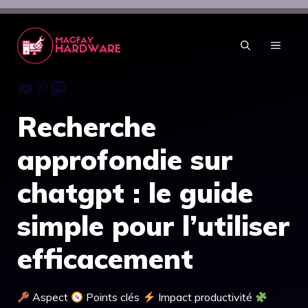
Aller
au
contenu
MENU
Youtube
Pinterest
Mastodon
Recherche
approfondie sur
chatgpt : le guide
simple pour l’utiliser
efficacement
Aspect
Points clés
Impact productivité