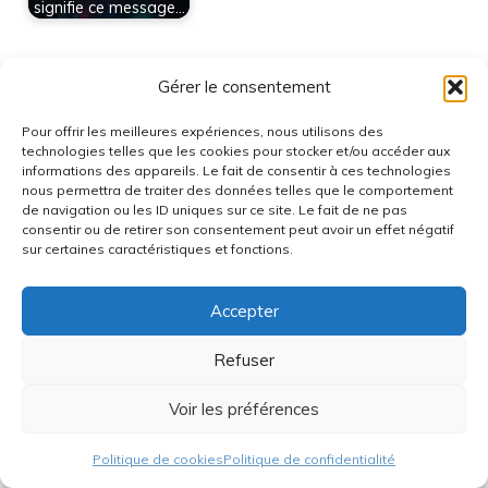
signifie ce message…
Catégories
Actualités
Gérer le consentement
à propos de l'auteur Jade
Pour offrir les meilleures expériences, nous utilisons des
technologies telles que les cookies pour stocker et/ou accéder aux
Avec 28 années au compteur et une passion
informations des appareils. Le fait de consentir à ces technologies
nous permettra de traiter des données telles que le comportement
débordante pour tout ce qui touche à la
de navigation ou les ID uniques sur ce site. Le fait de ne pas
technologie, l’informatique et le hardware, je
consentir ou de retirer son consentement peut avoir un effet négatif
m’éclate à bidouiller les dernières innovations et à
sur certaines caractéristiques et fonctions.
partager mes découvertes. Toujours curieuse des
nouveautés, je ne refuse jamais un bon challenge
Accepter
technique ou une discussion sur les tendances
high-tech !
Refuser
Articles du même auteur
Voir les préférences
Politique de cookies
Politique de confidentialité