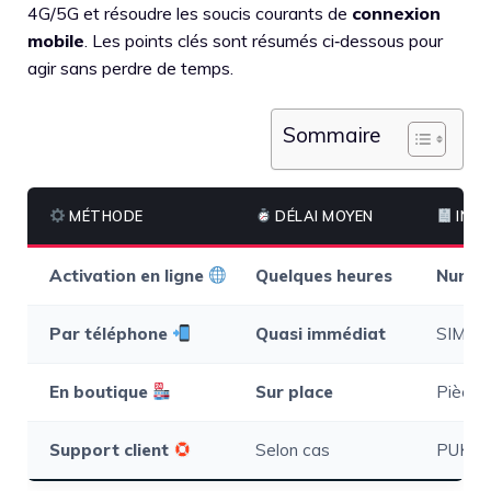
4G/5G et résoudre les soucis courants de
connexion
mobile
. Les points clés sont résumés ci‑dessous pour
agir sans perdre de temps.
Sommaire
MÉTHODE
DÉLAI MOYEN
INFO
Activation en ligne
Quelques heures
Numér
Par téléphone
Quasi immédiat
SIM in
En boutique
Sur place
Pièce d
Support client
Selon cas
PUK/ICC