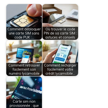
Comment débloquer
Où trouver le code
une carte SIM sans
PIN de sa carte SIM :
code PUK :…
astuces et conseils
Comment retrouver
Comment recharger
facilement son
facilement votre
numéro lycamobile
crédit lycamobile…
Carte sim non
provisionnée : que