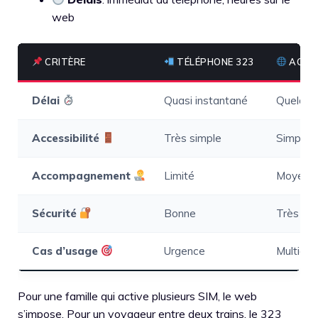
web
CRITÈRE
TÉLÉPHONE 323
ACTIV
Délai
Quasi instantané
Quelque
Accessibilité
Très simple
Simple 
Accompagnement
Limité
Moyen (f
Sécurité
Bonne
Très bon
Cas d’usage
Urgence
Multicar
Pour une famille qui active plusieurs SIM, le web
s’impose. Pour un voyageur entre deux trains, le 323