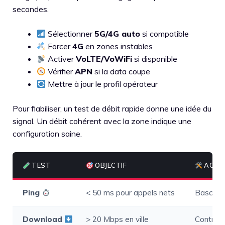
secondes.
Sélectionner
5G/4G auto
si compatible
Forcer
4G
en zones instables
Activer
VoLTE/VoWiFi
si disponible
Vérifier
APN
si la data coupe
Mettre à jour le profil opérateur
Pour fiabiliser, un test de débit rapide donne une idée du
signal. Un débit cohérent avec la zone indique une
configuration saine.
TEST
OBJECTIF
ACTIO
Ping
< 50 ms pour appels nets
Bascule
Download
> 20 Mbps en ville
Contrôle