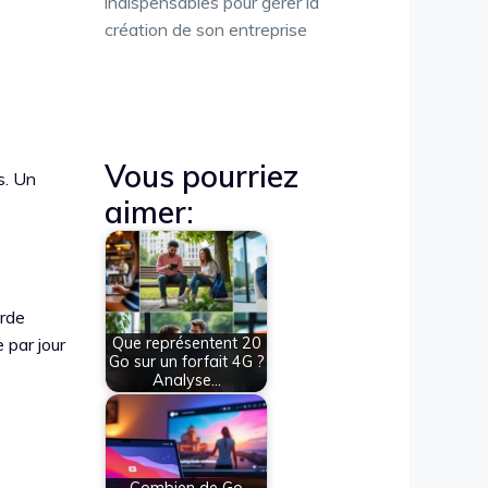
indispensables pour gérer la
création de son entreprise
Vous pourriez
s. Un
aimer:
arde
 par jour
Que représentent 20
Go sur un forfait 4G ?
Analyse…