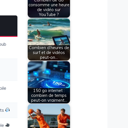
Combien de Go
consomme une heure
de vidéo sur
YouTube ?
 pub
Combien d’heures de
surf et de vidéos
peut-on…
ile
150 go internet :
combien de temps
peut-on vraiment…
sts
ble