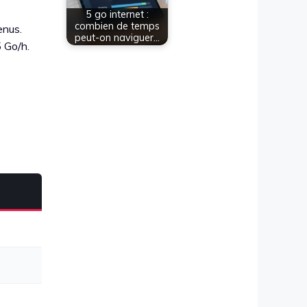
5 go internet :
combien de temps
enus.
peut-on naviguer…
5 Go/h.