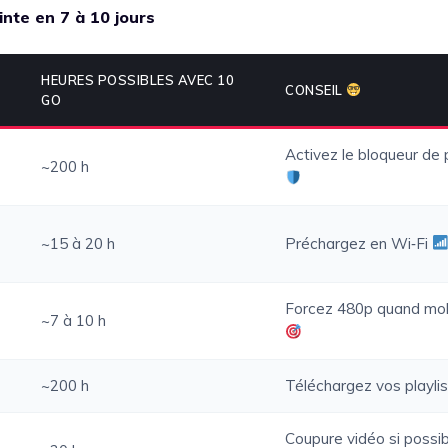
einte en 7 à 10 jours
HEURES POSSIBLES AVEC 10
CONSEIL
GO
Activez le bloqueur de
~200 h
~15 à 20 h
Préchargez en Wi‑Fi
Forcez 480p quand mob
~7 à 10 h
~200 h
Téléchargez vos playli
Coupure vidéo si possi