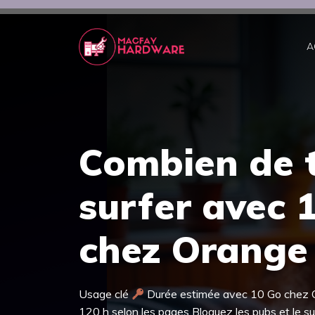
Aller
au
contenu
A
Combien de 
surfer avec 
chez Orange
Usage clé
Durée estimée avec 10 Go chez
120 h selon les pages Bloquez les pubs et le suiv