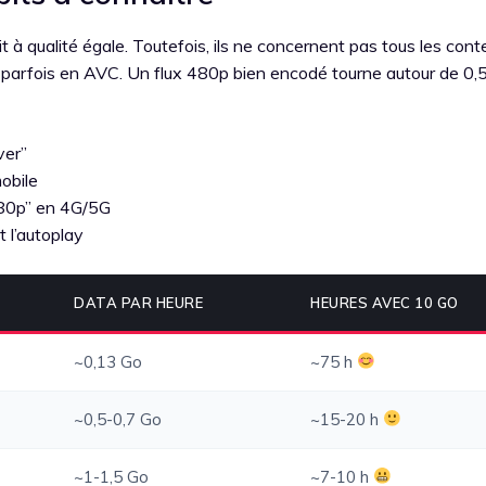
à qualité égale. Toutefois, ils ne concernent pas tous les cont
nt parfois en AVC. Un flux 480p bien encodé tourne autour de 0,
ver”
obile
480p” en 4G/5G
 l’autoplay
DATA PAR HEURE
HEURES AVEC 10 GO
~0,13 Go
~75 h
~0,5-0,7 Go
~15-20 h
~1-1,5 Go
~7-10 h