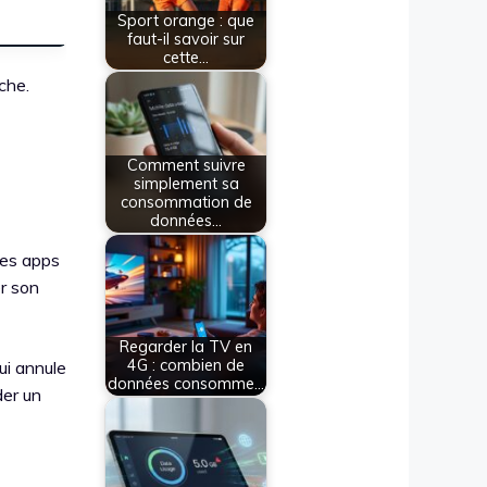
Sport orange : que
faut-il savoir sur
cette…
che.
Comment suivre
simplement sa
consommation de
données…
Les apps
er son
Regarder la TV en
4G : combien de
ui annule
données consomme…
der un