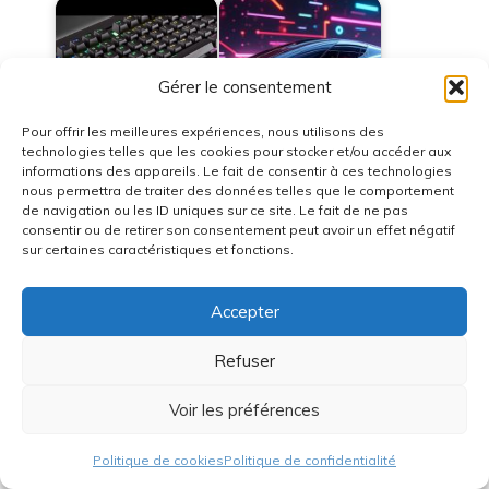
Gérer le consentement
Test LC Power
Test Corsair Strafe
Rheobus bandes
Pour offrir les meilleures expériences, nous utilisons des
RGB
LEDS RGB
technologies telles que les cookies pour stocker et/ou accéder aux
informations des appareils. Le fait de consentir à ces technologies
nous permettra de traiter des données telles que le comportement
de navigation ou les ID uniques sur ce site. Le fait de ne pas
consentir ou de retirer son consentement peut avoir un effet négatif
sur certaines caractéristiques et fonctions.
Degrouptest :
Meilleur ventirad pour
comment tester
CPU en 2026 : silence
facilement…
et performances
Accepter
Refuser
Voir les préférences
PC Portable Gamer
Découvrez akasa :
Pas Cher Août 2025 :
innovations et
Politique de cookies
Politique de confidentialité
Le Guide…
solutions pour un…