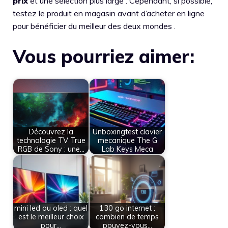
prix
et une sélection plus large . Cependant, si possible,
testez le produit en magasin avant d’acheter en ligne
pour bénéficier du meilleur des deux mondes .
Vous pourriez aimer:
Découvrez la
Unboxingtest clavier
technologie TV True
mecanique The G
RGB de Sony : une…
Lab Keys Meca
mini led ou oled : quel
130 go internet :
est le meilleur choix
combien de temps
pour…
pouvez-vous…