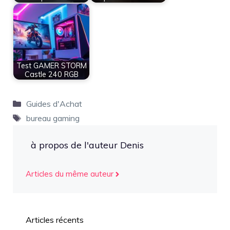
Test GAMER STORM
Castle 240 RGB
Catégories
Guides d'Achat
Étiquettes
bureau gaming
à propos de l'auteur Denis
Articles du même auteur
Articles récents