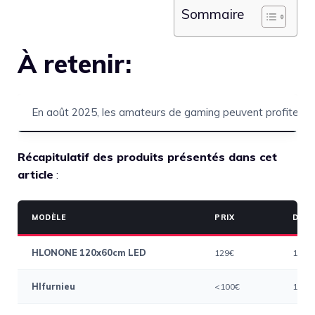
Sommaire
À retenir:
En août 2025, les amateurs de gaming peuvent profiter d’
Récapitulatif des produits présentés dans cet
article
:
MODÈLE
PRIX
DIME
HLONONE 120x60cm LED
129€
120x
Hlfurnieu
<100€
120x