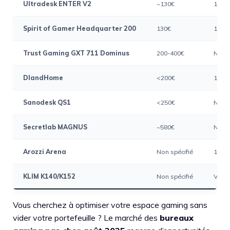
Ultradesk ENTER V2
~130€
100x
Spirit of Gamer Headquarter 200
130€
113x
Trust Gaming GXT 711 Dominus
200-400€
Non s
DlandHome
<200€
152x
Sanodesk QS1
<250€
Non s
Secretlab MAGNUS
~580€
Non s
Arozzi Arena
Non spécifié
160x
KLIM K140/K152
Non spécifié
Varia
Vous cherchez à optimiser votre espace gaming sans
vider votre portefeuille ? Le marché des
bureaux