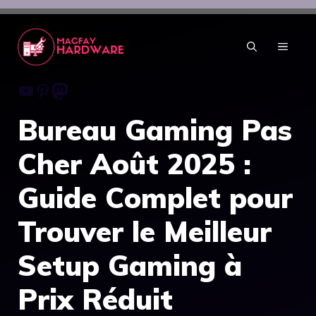
Aller
au
contenu
MENU
Youtube
Pinterest
Mastodon
Bureau Gaming Pas
Cher Août 2025 :
Guide Complet pour
Trouver le Meilleur
Setup Gaming à
Prix Réduit