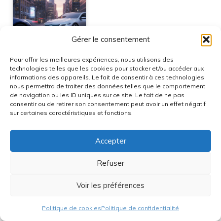
Mercedes CLA
Gérer le consentement
électrique 2025 : Le
nouveau défi face…
Pour offrir les meilleures expériences, nous utilisons des
technologies telles que les cookies pour stocker et/ou accéder aux
Catégories
informations des appareils. Le fait de consentir à ces technologies
Actualités
nous permettra de traiter des données telles que le comportement
Étiquettes
bmw
,
bmw x5
,
suv audacieux
,
suv bmw
,
voiture de
de navigation ou les ID uniques sur ce site. Le fait de ne pas
consentir ou de retirer son consentement peut avoir un effet négatif
luxe
sur certaines caractéristiques et fonctions.
à propos de l'auteur Hugo
Accepter
Rédacteur technique expérimenté, passionné par
l’informatique depuis plus de 25 ans.
Refuser
J’accompagne les entreprises dans la création de
Voir les préférences
documentations claires et accessibles, tout en
restant à l’affût des nouvelles technologies.
Politique de cookies
Politique de confidentialité
Rigoureux et curieux, j’aime vulgariser les