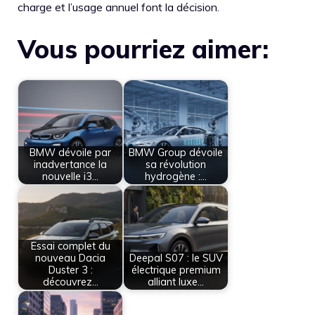
charge et l’usage annuel font la décision.
Vous pourriez aimer:
BMW dévoile par
BMW Group dévoile
inadvertance la
sa révolution
nouvelle i3…
hydrogène :…
Essai complet du
nouveau Dacia
Deepal S07 : le SUV
Duster 3 :
électrique premium
découvrez…
alliant luxe…