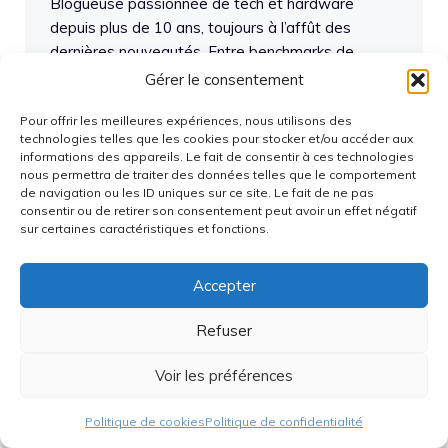
Blogueuse passionnée de tech et hardware
depuis plus de 10 ans, toujours à l’affût des
dernières nouveautés. Entre benchmarks de
processeurs et tests de gadgets, je partage mon
Gérer le consentement
avis tranché, mes astuces et mes expériences
Pour offrir les meilleures expériences, nous utilisons des
pour aider la communauté à s’équiper malin et
technologies telles que les cookies pour stocker et/ou accéder aux
rester à la pointe !
informations des appareils. Le fait de consentir à ces technologies
nous permettra de traiter des données telles que le comportement
Articles du même auteur
de navigation ou les ID uniques sur ce site. Le fait de ne pas
consentir ou de retirer son consentement peut avoir un effet négatif
sur certaines caractéristiques et fonctions.
Articles récents
Accepter
Refuser
Google Pixel 11 : Toutes les rumeurs, fuites et
infos officielles
Voir les préférences
Framework Laptop 16 édition 2026 :
performance, réparabilité et modularité au
Politique de cookies
Politique de confidentialité
rendez-vous, mais à quel coût ?