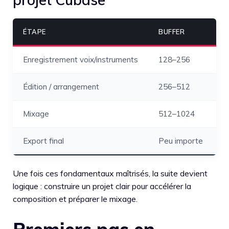
ÉTAPE
BUFFER
O
Enregistrement voix/instruments
128–256
F
Édition / arrangement
256–512
C
Mixage
512–1024
M
Export final
Peu importe
Q
Une fois ces fondamentaux maîtrisés, la suite devient
logique : construire un projet clair pour accélérer la
composition et préparer le mixage.