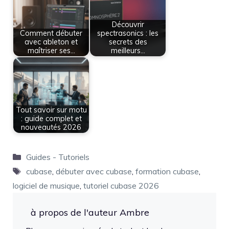
Découvrir
Comment débuter
spectrasonics : les
avec ableton et
secrets des
maîtriser ses…
meilleurs…
Tout savoir sur motu
: guide complet et
nouveautés 2026
Catégories
Guides - Tutoriels
Étiquettes
cubase
,
débuter avec cubase
,
formation cubase
,
logiciel de musique
,
tutoriel cubase 2026
à propos de l'auteur Ambre