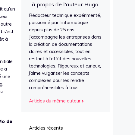
à propos de l'auteur Hugo
it qu’un
Rédacteur technique expérimenté,
seur
passionné par l’informatique
 autre
depuis plus de 25 ans.
t
s’est
J’accompagne les entreprises dans
êt à
la création de documentations
claires et accessibles, tout en
restant à l’affût des nouvelles
itiale,
technologies. Rigoureux et curieux,
re a
j’aime vulgariser les concepts
é une
complexes pour les rendre
g,
compréhensibles à tous.
si
Articles du même auteur
Mo de
Articles récents