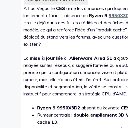
À Las Vegas, le
CES
aime les annonces qui claquent
lancement officiel. L’absence du
Ryzen 9
9950X3
circule déjà dans des fuites crédibles et des fiches 
modèle, ce qui a renforcé l’idée d’un “produit caché” 
déplacé du stand vers les forums, avec une question
exister ?
La
mise à jour
liée à l’
Alienware Area 51
a ajout
relayée sur les réseaux, a suggéré l’arrivée du 995
précisé que la configuration annoncée viserait plut
rumeur, mais elle n’a pas éteint l’intérêt. Au contra
disponibilité et segmentation, la vérité se construit
instructif pour comprendre la stratégie CPU d’AMD.
Ryzen 9 9950X3D2
absent du keynote
CE
Rumeur centrale :
double empilement 3D 
cache L3
.