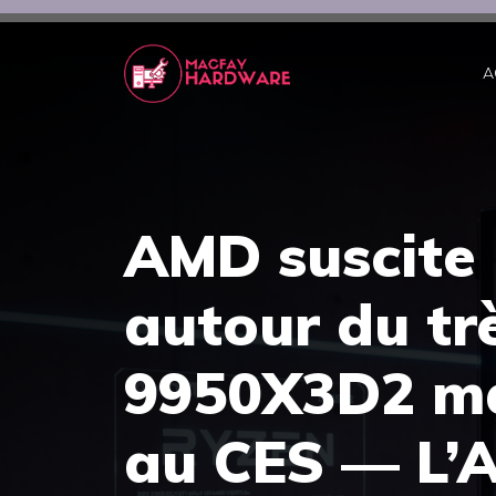
Aller
au
contenu
A
AMD suscite
autour du tr
9950X3D2 ma
au CES — L’