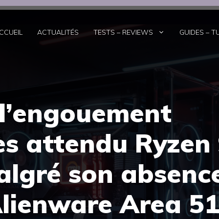
CCUEIL
ACTUALITÉS
TESTS – REVIEWS
GUIDES – T
 l’engouement
ès attendu Ryzen
lgré son absenc
Alienware Area 5