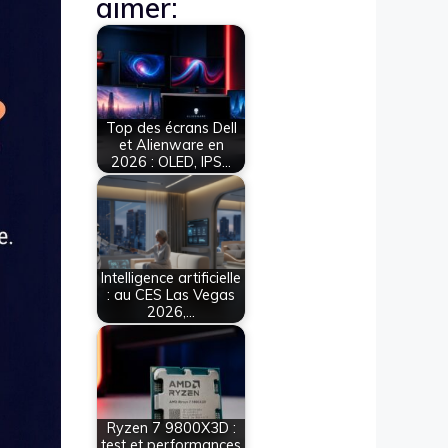
aimer:
Top des écrans Dell
et Alienware en
2026 : OLED, IPS…
Intelligence artificielle
: au CES Las Vegas
2026,…
Ryzen 7 9800X3D :
test et performances