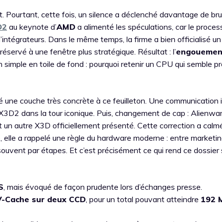
. Pourtant, cette fois, un silence a déclenché davantage de bru
D2
au keynote d’
AMD
a alimenté les spéculations, car le proces
d’intégrateurs. Dans le même temps, la firme a bien officialisé un
réservé à une fenêtre plus stratégique. Résultat : l’
engouemen
 simple en toile de fond : pourquoi retenir un CPU qui semble pr
é une couche très concrète à ce feuilleton. Une communication in
0X3D2 dans la tour iconique. Puis, changement de cap : Alienwa
ôt un autre X3D officiellement présenté. Cette correction a calm
ire, elle a rappelé une règle du hardware moderne : entre marketin
 souvent par étapes. Et c’est précisément ce qui rend ce dossier 
S
, mais évoqué de façon prudente lors d’échanges presse.
V-Cache sur deux CCD
, pour un total pouvant atteindre
192 