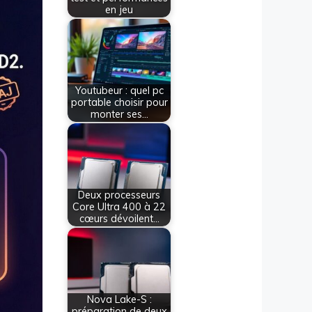
en jeu
Youtubeur : quel pc
portable choisir pour
monter ses…
Deux processeurs
Core Ultra 400 à 22
cœurs dévoilent…
Nova Lake-S :
préparation de deux