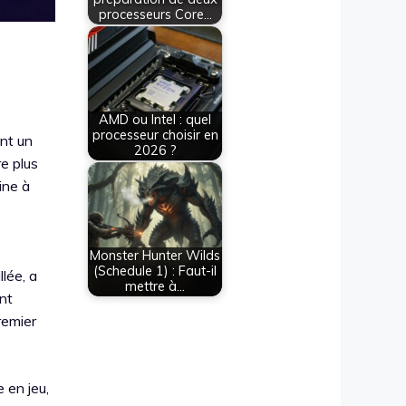
processeurs Core…
AMD ou Intel : quel
processeur choisir en
ent un
2026 ?
e plus
ine à
Monster Hunter Wilds
(Schedule 1) : Faut-il
lée, a
mettre à…
ent
remier
 en jeu,