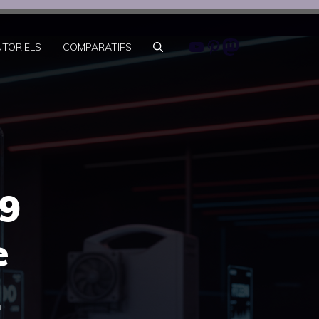
Youtube
Pinterest
Mastodon
UTORIELS
COMPARATIFS
 9
e
1