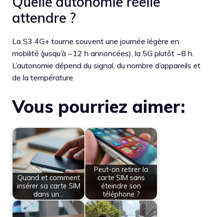
Quelle autonomie réelle
attendre ?
La S3 4G+ tourne souvent une journée légère en
mobilité (jusqu’à ~12 h annoncées), la 5G plutôt ~8 h.
L’autonomie dépend du signal, du nombre d’appareils et
de la température.
Vous pourriez aimer:
Peut-on retirer la
Quand et comment
carte SIM sans
insérer sa carte SIM
éteindre son
dans un…
téléphone ?