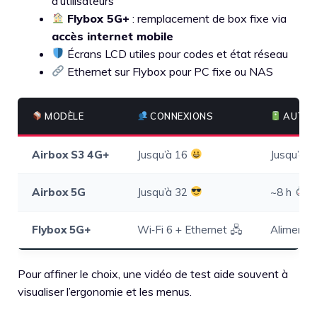
d’utilisateurs
Flybox 5G+
: remplacement de box fixe via
accès internet mobile
Écrans LCD utiles pour codes et état réseau
Ethernet sur Flybox pour PC fixe ou NAS
MODÈLE
CONNEXIONS
AUTON
Airbox S3 4G+
Jusqu’à 16
Jusqu’à 
Airbox 5G
Jusqu’à 32
~8 h
Flybox 5G+
Wi‑Fi 6 + Ethernet 🖧
Alimenta
Pour affiner le choix, une vidéo de test aide souvent à
visualiser l’ergonomie et les menus.