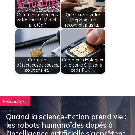
Comment détecter si
Que faire si votre
votre carte SIM a été
téléphone ne
piratée ?
reconnait plus la…
Carte sim
Comment débloquer
défectueuse : causes,
une carte SIM sans
solutions et…
code PUK :…
PRÉCÉDENT
Quand la science-fiction prend vie :
les robots humanoïdes dopés à
l’intelligence artificielle s’apprêtent