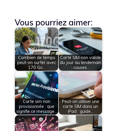
Vous pourriez aimer:
Combien de temps
Carte SIM non valide
peut-on surfer avec
du jour au lendemain
170 Go…
: causes…
Carte sim non
Peut-on utiliser une
provisionnée : que
carte SIM dans un
signifie ce message…
iPad : guide…