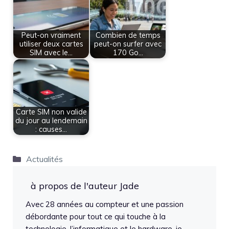
Peut-on vraiment
Combien de temps
utiliser deux cartes
peut-on surfer avec
SIM avec le…
170 Go…
Carte SIM non valide
du jour au lendemain
: causes…
Catégories
Actualités
à propos de l'auteur Jade
Avec 28 années au compteur et une passion
débordante pour tout ce qui touche à la
technologie, l’informatique et le hardware, je