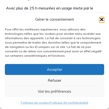
Avec plus de 25 h mesurées en usage mixte par le
01lab, il peut approcher deux jours sur un usage modéré
Gérer le consentement
(peu de jeu, luminosité raisonnable, réseau stable). Sur
un usage intensif (GPS, vidéo, 5G en zone moyenne), la
Pour offrir les meilleures expériences, nous utilisons des
marge baisse, mais il reste au-dessus de nombreux haut
technologies telles que les cookies pour stocker et/ou accéder aux
de gamme.
informations des appareils. Le fait de consentir à ces technologies
nous permettra de traiter des données telles que le comportement
de navigation ou les ID uniques sur ce site. Le fait de ne pas
Pourquoi le test d’autonomie
consentir ou de retirer son consentement peut avoir un effet négatif
sur certaines caractéristiques et fonctions.
s’arrête-t-il à 5% de batterie ?
Accepter
Le 01lab stoppe la mesure à 5% pour limiter les biais :
certains smartphones changent de comportement
Refuser
dans les derniers pourcents (bridage, luminosité réduite,
économies agressives). Ce seuil vise à comparer des
Voir les préférences
appareils encore pleinement utilisables, ce qui rend le
classement plus pertinent.
Politique de cookies
Politique de confidentialité