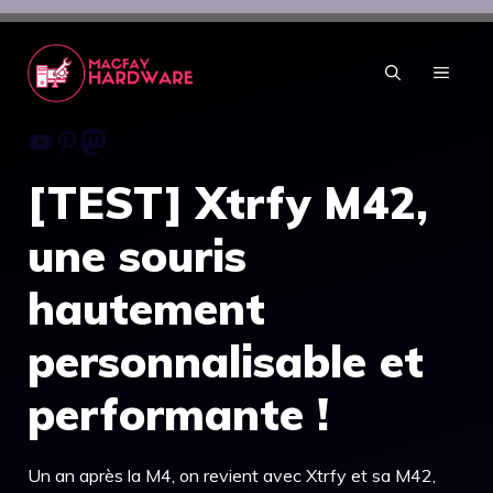
Aller
au
contenu
MENU
Youtube
Pinterest
Mastodon
[TEST] Xtrfy M42,
une souris
hautement
personnalisable et
performante !
Un an après la M4, on revient avec Xtrfy et sa M42,