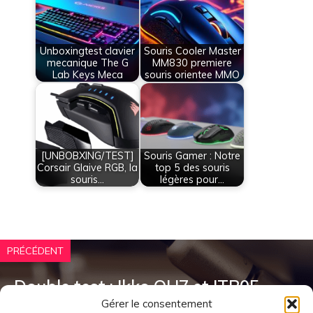
Unboxingtest clavier
Souris Cooler Master
mecanique The G
MM830 premiere
Lab Keys Meca
souris orientee MMO
[UNBOBXING/TEST]
Souris Gamer : Notre
Corsair Glaive RGB, la
top 5 des souris
souris…
légères pour…
PRÉCÉDENT
Double test : Ikko OH7 et ITB05
Gérer le consentement