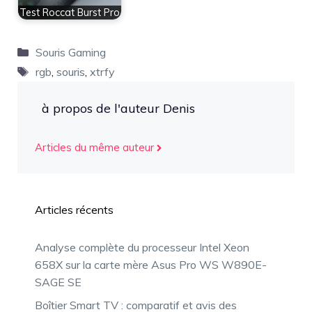
Test Roccat Burst Pro
Catégories
Souris Gaming
Étiquettes
rgb
,
souris
,
xtrfy
à propos de l'auteur Denis
Articles du même auteur
Articles récents
Analyse complète du processeur Intel Xeon
658X sur la carte mère Asus Pro WS W890E-
SAGE SE
Boîtier Smart TV : comparatif et avis des