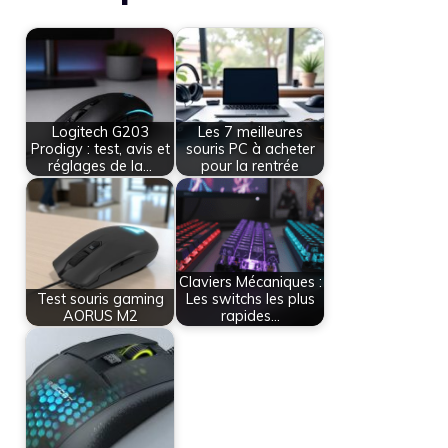
Logitech G203
Les 7 meilleures
Prodigy : test, avis et
souris PC à acheter
réglages de la…
pour la rentrée
Claviers Mécaniques :
Test souris gaming
Les switchs les plus
AORUS M2
rapides…