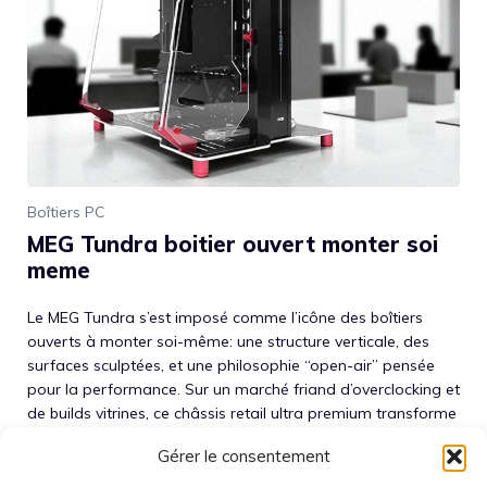
Boîtiers PC
MEG Tundra boitier ouvert monter soi
meme
Le MEG Tundra s’est imposé comme l’icône des boîtiers
ouverts à monter soi-même: une structure verticale, des
surfaces sculptées, et une philosophie “open-air” pensée
pour la performance. Sur un marché friand d’overclocking et
de builds vitrines, ce châssis retail ultra premium transforme
la table de montage en scène principale. Derrière
Gérer le consentement
l’esthétique, l’enjeu est technique: circulation d’air,
compatibilités carte mère/radiateurs, gestion ...
Lire la suite