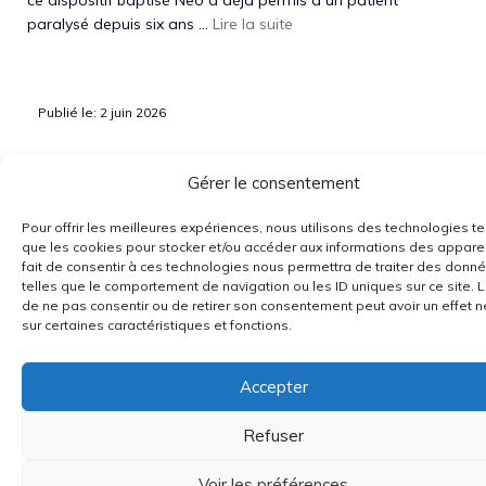
paralysé depuis six ans ...
Lire la suite
Publié le: 2 juin 2026
Gérer le consentement
Pour offrir les meilleures expériences, nous utilisons des technologies te
que les cookies pour stocker et/ou accéder aux informations des apparei
fait de consentir à ces technologies nous permettra de traiter des donn
Politique de cookies (UE)
Contact
Mentions légales
telles que le comportement de navigation ou les ID uniques sur ce site. L
de ne pas consentir ou de retirer son consentement peut avoir un effet n
Politique de confidentialité
sur certaines caractéristiques et fonctions.
© 2026 Macfay Hardware
Accepter
Refuser
Voir les préférences