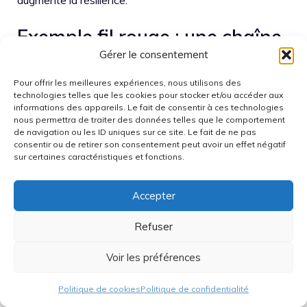
augmente la résilience.
Exemple fil rouge : une chaîne
française du capteur au
Gérer le consentement
système sécurisé
Pour offrir les meilleures expériences, nous utilisons des
technologies telles que les cookies pour stocker et/ou accéder aux
informations des appareils. Le fait de consentir à ces technologies
Pour rendre l’idée tangible, imaginons « NovaSense », un
nous permettra de traiter des données telles que le comportement
produit fictif lancé fin 2026 : un capteur
de navigation ou les ID uniques sur ce site. Le fait de ne pas
consentir ou de retirer son consentement peut avoir un effet négatif
environnemental pour bâtiments, conçu pour durer dix
sur certaines caractéristiques et fonctions.
ans. Le module embarque un microcontrôleur sobre, un
élément sécurisé, et une gestion d’énergie optimisée. Le
Accepter
fabricant vise des marchés publics, donc il doit prouver
la conformité, la sécurité et la réparabilité. Dans ce
Refuser
scénario, la valeur est créée par l’intégration : choix des
composants, firmware signé, mises à jour, et logs
Voir les préférences
d’audit. Autrement dit, la puce n’est plus seule ; elle fait
partie d’un système de confiance.
Politique de cookies
Politique de confidentialité