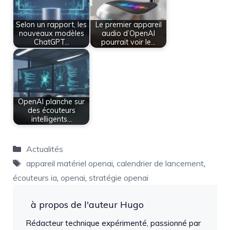
Selon un rapport, les
Le premier appareil
nouveaux modèles
audio d’OpenAI
ChatGPT…
pourrait voir le…
OpenAI planche sur
des écouteurs
intelligents…
Catégories
Actualités
Étiquettes
appareil matériel openai
,
calendrier de lancement
,
écouteurs ia
,
openai
,
stratégie openai
à propos de l'auteur Hugo
Rédacteur technique expérimenté, passionné par