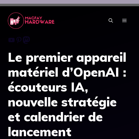
Aller
au
contenu
MENU
Youtube
Pinterest
Mastodon
Le premier appareil
matériel d’OpenAI :
écouteurs IA,
nouvelle stratégie
et calendrier de
lancement