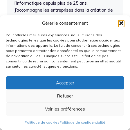
l’informatique depuis plus de 25 ans.
J’accompagne les entreprises dans la création de
documentations claires et accessibles, tout en
Gérer le consentement
restant à l’affût des nouvelles technologies.
Rigoureux et curieux, j’aime vulgariser les
Pour offrir les meilleures expériences, nous utilisons des
concepts complexes pour les rendre
technologies telles que les cookies pour stocker et/ou accéder aux
compréhensibles à tous.
informations des appareils. Le fait de consentir à ces technologies
nous permettra de traiter des données telles que le comportement
de navigation ou les ID uniques sur ce site. Le fait de ne pas
Articles du même auteur
consentir ou de retirer son consentement peut avoir un effet négatif
sur certaines caractéristiques et fonctions.
Accepter
Articles récents
Refuser
AOC lance un écran gaming révolutionnaire 500
Hz avec changement de résolution instantané
Voir les préférences
Fuite sur la série Google Pixel 11 avant son
Politique de cookies
Politique de confidentialité
lancement : prix estimés, caractéristiques