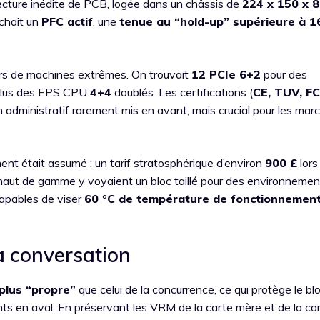
tecture inédite de PCB, logée dans un châssis de
224 x 150 x 
ichait un
PFC actif
, une
tenue au “hold-up” supérieure à 1
rs de machines extrêmes. On trouvait
12 PCIe 6+2
pour des
plus des EPS CPU
4+4
doublés. Les certifications (
CE, TUV, FC
n administratif rarement mis en avant, mais crucial pour les mar
ent était assumé : un tarif stratosphérique d’environ
900 £
lors
ion haut de gamme y voyaient un bloc taillé pour des environneme
capables de viser
60 °C de température de fonctionnemen
a conversation
plus “propre”
que celui de la concurrence, ce qui protège le blo
 en aval. En préservant les VRM de la carte mère et de la ca