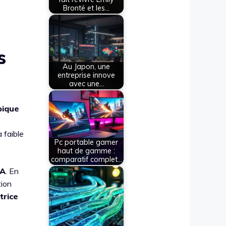
Brontë et les…
s
Au Japon, une
entreprise innove
avec une…
pique
 faible
Pc portable gamer
haut de gamme :
comparatif complet…
A
. En
tion
trice