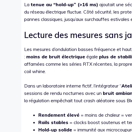
La
tenue au “hold-up” (>16 ms)
ajoutait une séc
du réseau électrique fluctue. Côté sécurité, les prot
pannes classiques, jusqu’aux surchauffes estivales e
Lecture des mesures sans ja
Les mesures d’ondulation basses fréquence et haute 
:
moins de bruit électrique
égale
plus de stabil
affamées comme les séries RTX récentes, la propreté
coil whine.
Dans un laboratoire interne fictif, l’intégrateur “
Atel
sessions de rendu nocturnes avec un
bruit ambian
la régulation empêchait tout crash aléatoire sous B
Rendement élevé
= moins de chaleur = vent
Rails stables
= clocks boost soutenus et tem
Hold-up solide
= immunité aux microcoupur