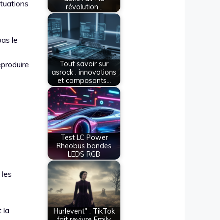
tuations
révolution…
pas le
eproduire
Tout savoir sur
asrock : innovations
et composants…
Test LC Power
Rheobus bandes
LEDS RGB
 les
 la
Hurlevent" : TikTok
fait revivre Emily