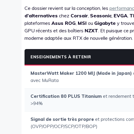
Ce dossier revient sur la conception, les
performan
d’alternatives
chez
Corsair
,
Seasonic
,
EVGA
,
T
plateformes
Asus ROG
,
MSI
ou
Gigabyte
y trouve
GPU récents et des boîtiers
NZXT
. Et puisque ce pr
moderne adaptée aux RTX de nouvelle génération.
ENSEIGNEMENTS À RETENIR
MasterWatt Maker 1200 MIJ (Made in Japan)
avec MuRata
Certification 80 PLUS Titanium
et rendement 
>94%
Signal de sortie très propre
et protections co
(OVP/OPP/OCP/SCP/OTP/BOP)