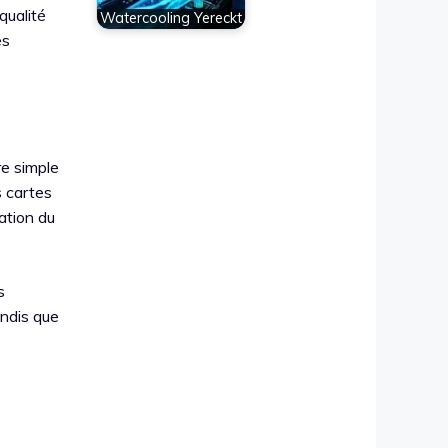
qualité
Watercooling Yereckt
es
re simple
 cartes
ation du
s
andis que