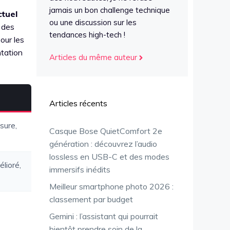
jamais un bon challenge technique
ctuel
ou une discussion sur les
c des
tendances high-tech !
our les
ntation
Articles du même auteur
Articles récents
sure,
Casque Bose QuietComfort 2e
génération : découvrez l’audio
lossless en USB-C et des modes
lioré,
immersifs inédits
Meilleur smartphone photo 2026 :
classement par budget
Gemini : l’assistant qui pourrait
bientôt prendre soin de la