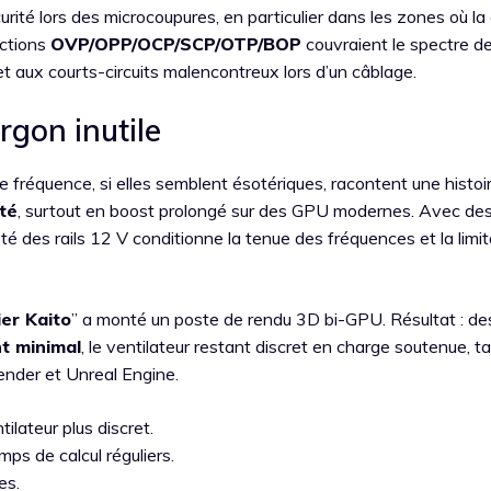
urité lors des microcoupures, en particulier dans les zones où la 
ections
OVP/OPP/OCP/SCP/OTP/BOP
couvraient le spectre d
t aux courts-circuits malencontreux lors d’un câblage.
rgon inutile
fréquence, si elles semblent ésotériques, racontent une histoi
ité
, surtout en boost prolongé sur des GPU modernes. Avec des
 des rails 12 V conditionne la tenue des fréquences et la limit
ier Kaito
” a monté un poste de rendu 3D bi-GPU. Résultat : de
t minimal
, le ventilateur restant discret en charge soutenue, t
lender et Unreal Engine.
ilateur plus discret.
ps de calcul réguliers.
es.