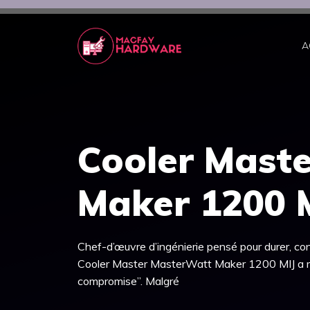
Aller
au
contenu
A
Cooler Mast
Maker 1200 
Chef-d’œuvre d’ingénierie pensé pour durer, c
Cooler Master MasterWatt Maker 1200 MIJ a m
compromise”. Malgré