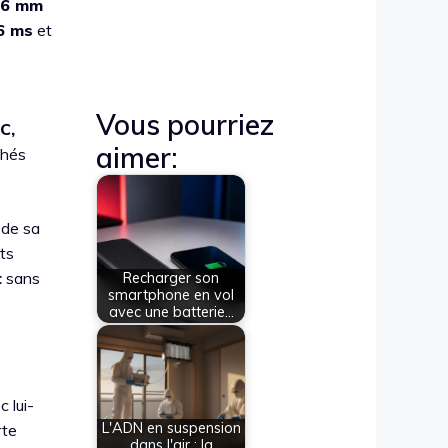
86 mm
6 ms
et
Vous pourriez
C,
aimer:
chés
 de sa
nts
t
sans
Recharger son
smartphone en vol
avec une batterie…
c lui-
L'ADN en suspension
rte
dans l'air : la