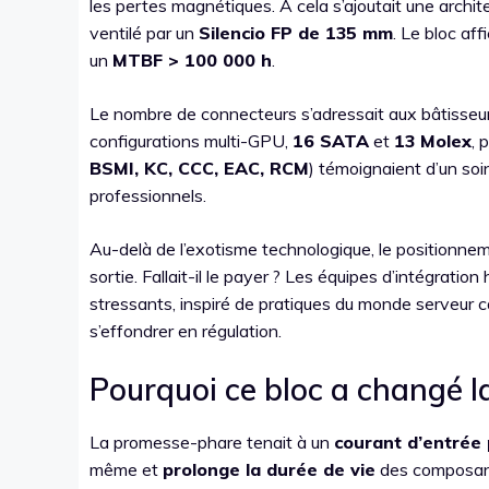
les pertes magnétiques. À cela s’ajoutait une archi
ventilé par un
Silencio FP de 135 mm
. Le bloc aff
un
MTBF > 100 000 h
.
Le nombre de connecteurs s’adressait aux bâtisseu
configurations multi-GPU,
16 SATA
et
13 Molex
, 
BSMI, KC, CCC, EAC, RCM
) témoignaient d’un soi
professionnels.
Au-delà de l’exotisme technologique, le positionnem
sortie. Fallait-il le payer ? Les équipes d’intégrat
stressants, inspiré de pratiques du monde serveur 
s’effondrer en régulation.
Pourquoi ce bloc a changé l
La promesse-phare tenait à un
courant d’entrée 
même et
prolonge la durée de vie
des composants