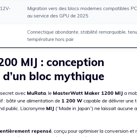
 12V-
Migration vers des blocs modernes compatibles PC
au service des GPU de 2025
Connectique abondante, stabilité remarquable, ten
température hors pair
00 MIJ : conception
e d’un bloc mythique
 secret avec
MuRata
, le
MasterWatt Maker 1200 MIJ
a mobi
f : bâtir une alimentation de
1 200 W
capable de délivrer une 
nd public. L’acronyme
MIJ
(“Made in Japan”) ne laissait aucune 
entièrement repensé
, conçu pour optimiser la conversion et 