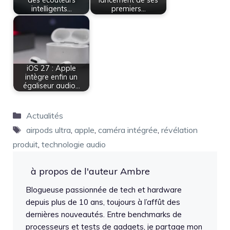
des écouteurs
lancement de ses
intelligents…
premiers…
iOS 27 : Apple
intègre enfin un
égaliseur audio…
Catégories
Actualités
Étiquettes
airpods ultra
,
apple
,
caméra intégrée
,
révélation
produit
,
technologie audio
à propos de l'auteur Ambre
Blogueuse passionnée de tech et hardware
depuis plus de 10 ans, toujours à l’affût des
dernières nouveautés. Entre benchmarks de
processeurs et tests de gadgets, je partage mon