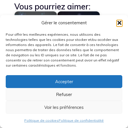
Vous pourriez aimer:
Gérer le consentement
Pour offrir les meilleures expériences, nous utilisons des
technologies telles que les cookies pour stocker et/ou accéder aux
OpenAI prépare le
iOS 27 : Apple
informations des appareils. Le fait de consentir à ces technologies
lancement de ses
intègre enfin un
nous permettra de traiter des données telles que le comportement
premiers…
égaliseur audio…
de navigation ou les ID uniques sur ce site. Le fait de ne pas
consentir ou de retirer son consentement peut avoir un effet négatif
sur certaines caractéristiques et fonctions.
Accepter
Rumeurs photo 2026
Selon un rapport, les
: découvrez les
nouveaux modèles
appareils photo…
ChatGPT…
Refuser
Voir les préférences
Politique de cookies
Politique de confidentialité
Révolution dans l'IA :
Openclaw : Votre