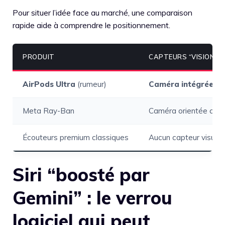
Pour situer l’idée face au marché, une comparaison
rapide aide à comprendre le positionnement.
PRODUIT
CAPTEURS “VISION”
AirPods Ultra
(rumeur)
Caméra intégrée
bas
Meta Ray-Ban
Caméra orientée créa
Écouteurs premium classiques
Aucun capteur visuel
Siri “boosté par
Gemini” : le verrou
logiciel qui peut