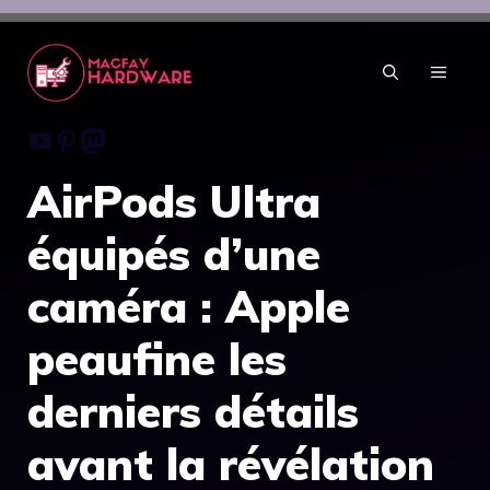
Aller
au
contenu
MENU
Youtube
Pinterest
Mastodon
AirPods Ultra
équipés d’une
caméra : Apple
peaufine les
derniers détails
avant la révélation