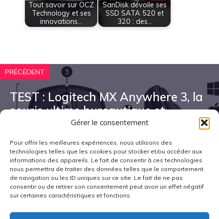
Tout savoir sur OCZ
SanDisk dévoile ses
Technology et ses
SSD SATA 520 et
innovations…
320 : des…
PRÉCÉDENT
TEST : Logitech MX Anywhere 3, la
souris ultime bureautique et
mobilité ?
Gérer le consentement
Pour offrir les meilleures expériences, nous utilisons des
technologies telles que les cookies pour stocker et/ou accéder aux
informations des appareils. Le fait de consentir à ces technologies
SUIVANT
nous permettra de traiter des données telles que le comportement
de navigation ou les ID uniques sur ce site. Le fait de ne pas
TEST : Clavier mécanique
consentir ou de retirer son consentement peut avoir un effet négatif
sur certaines caractéristiques et fonctions.
Thermaltake Argent K5 RGB