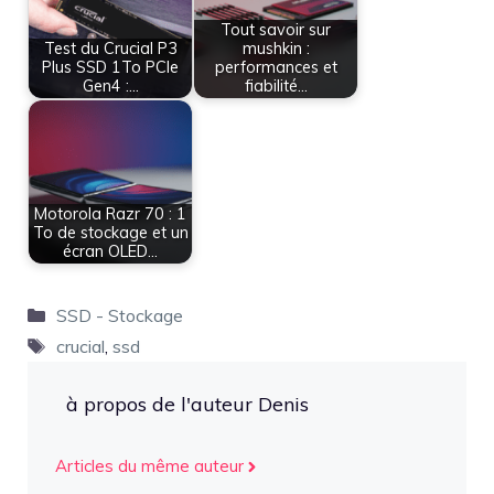
Tout savoir sur
Test du Crucial P3
mushkin :
Plus SSD 1To PCIe
performances et
Gen4 :…
fiabilité…
Motorola Razr 70 : 1
To de stockage et un
écran OLED…
Catégories
SSD - Stockage
Étiquettes
crucial
,
ssd
à propos de l'auteur Denis
Articles du même auteur